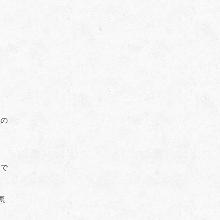
きの
けで
悪