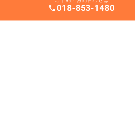
018-853-1480
〒010-0973 秋田市八橋本町二丁目11-8
TEL.
018-853-1480
診療時間
月
火
水
木
金
土
日
9:00～12:30
14:30～19:00
※土曜午後14:00～17:30
診療科目／一般歯科・小児歯科・歯科口腔外科
※土曜午後14:00～17:30
休診日／木曜・日曜・祝祭日（祝祭日のある週は木曜も診療い
たします）